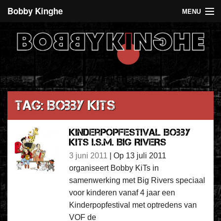
Bobby Kinghe
MENU
Recent
Agenda
De 5 euro club
Over Bobby Kinghe
Tag: Bobby KiTs
Contact
Kinderpopfestival Bobby
KiTS i.s.m. BIG RIVERS
3 juni 2011
|
Op 13 juli 2011
organiseert Bobby KiTs in
samenwerking met Big Rivers speciaal
voor kinderen vanaf 4 jaar een
Kinderpopfestival met optredens van
VOF de