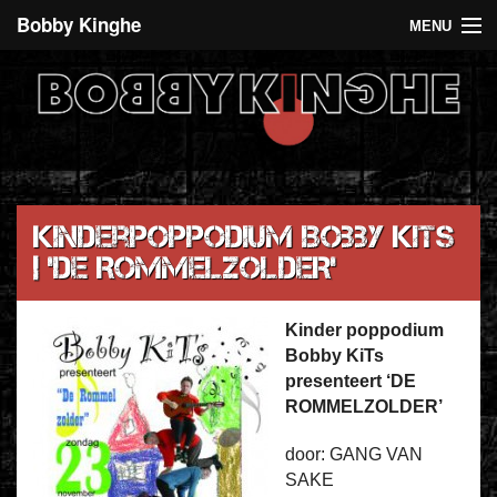
Bobby Kinghe
MENU
Recent
Agenda
De 5 euro club
Over Bobby Kinghe
Kinderpoppodium Bobby KiTs
| ‘DE ROMMELZOLDER’
Contact
Kinder poppodium
Bobby KiTs
presenteert ‘DE
ROMMELZOLDER’
door: GANG VAN
SAKE