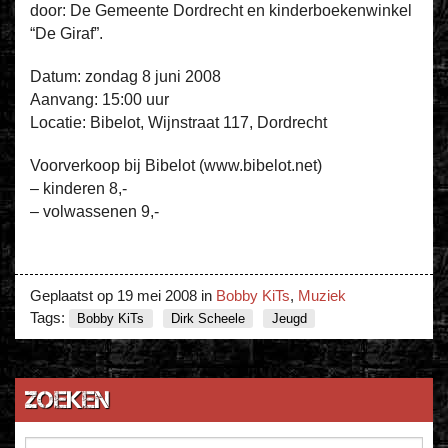
door: De Gemeente Dordrecht en kinderboekenwinkel
“De Giraf”.
Datum: zondag 8 juni 2008
Aanvang: 15:00 uur
Locatie: Bibelot, Wijnstraat 117, Dordrecht
Voorverkoop bij Bibelot (www.bibelot.net)
– kinderen 8,-
– volwassenen 9,-
Geplaatst op
19 mei 2008
in
Bobby KiTs
,
Muziek
Tags:
Bobby KiTs
Dirk Scheele
Jeugd
Zoeken