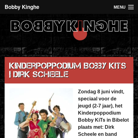
Bobby Kinghe
MENU
Recent
Agenda
De 5 euro club
Over Bobby Kinghe
Kinderpoppodium Bobby KiTs
| Dirk Scheele
Contact
Zondag 8 juni vindt,
speciaal voor de
jeugd (2-7 jaar), het
Kinderpoppodium
Bobby KiTs in Bibelot
plaats met: Dirk
Scheele en band