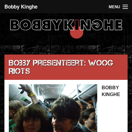
Bobby Kinghe
MENU
Recent
Agenda
De 5 euro club
Over Bobby Kinghe
Bobby presenteert: Woog
Riots
Contact
BOBBY
KINGHE