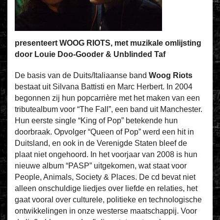
presenteert WOOG RIOTS, met muzikale omlijsting
door Louie Doo-Gooder & Unblinded Taf
De basis van de Duits/Italiaanse band
Woog Riots
bestaat uit Silvana Battisti en Marc Herbert. In 2004
begonnen zij hun popcarrière met het maken van een
tributealbum voor “The Fall”, een band uit Manchester.
Hun eerste single “King of Pop” betekende hun
doorbraak. Opvolger “Queen of Pop” werd een hit in
Duitsland, en ook in de Verenigde Staten bleef de
plaat niet ongehoord. In het voorjaar van 2008 is hun
nieuwe album “PASP” uitgekomen, wat staat voor
People, Animals, Society & Places. De cd bevat niet
alleen onschuldige liedjes over liefde en relaties, het
gaat vooral over culturele, politieke en technologische
ontwikkelingen in onze westerse maatschappij. Voor