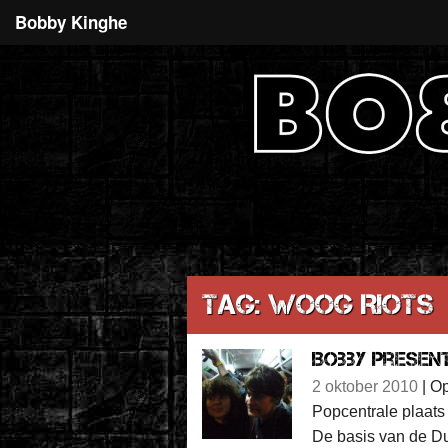
Bobby Kinghe
Tag: Woog Riots
Bobby presen
2 oktober 2010
|
Op
Popcentrale plaats
De basis van de Du