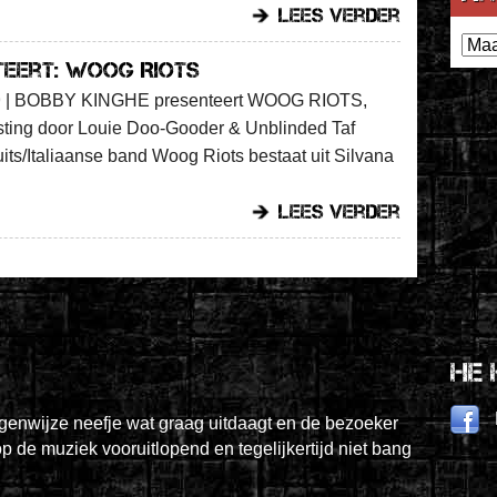
lees verder
Archi
teert: Woog Riots
9
|
BOBBY KINGHE presenteert WOOG RIOTS,
sting door Louie Doo-Gooder & Unblinded Taf
its/Italiaanse band Woog Riots bestaat uit Silvana
lees verder
He 
igenwijze neefje wat graag uitdaagt en de bezoeker
op de muziek vooruitlopend en tegelijkertijd niet bang