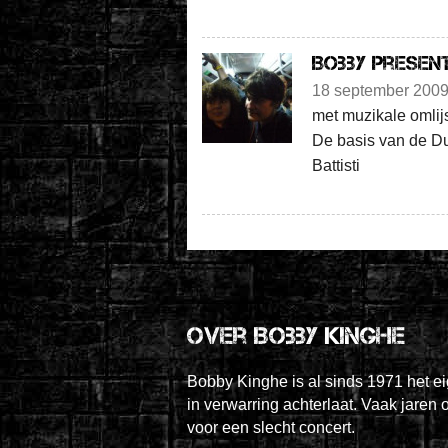
Bobby presen
18 september 200
met muzikale omlij
De basis van de Du
Battisti
Over Bobby Kinghe
Bobby Kinghe is al sinds 1971 het e
in verwarring achterlaat. Vaak jaren 
voor een slecht concert.