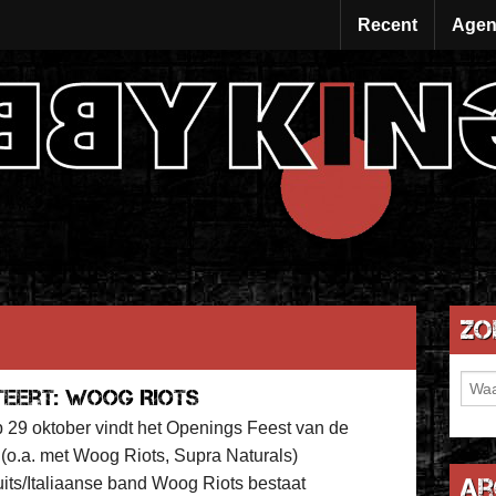
Recent
Agen
Zo
teert: WOOG RIOTS
 29 oktober vindt het Openings Feest van de
 (o.a. met Woog Riots, Supra Naturals)
Ar
its/Italiaanse band Woog Riots bestaat