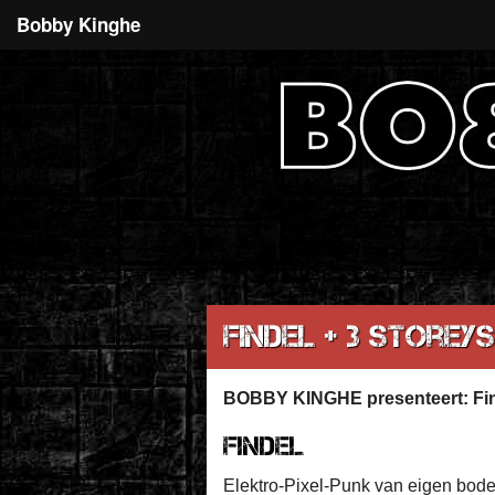
Bobby Kinghe
Findel + 3 Storeys
BOBBY KINGHE presenteert: Find
FINDEL
Elektro-Pixel-Punk van eigen bode