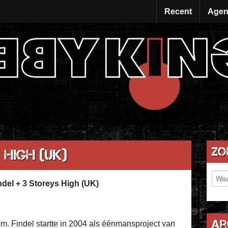
Recent
Agen
Zo
 High (UK)
el + 3 Storeys High (UK)
Ar
m. Findel startte in 2004 als éénmansproject van