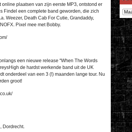
t online plaatsen van zijn eerste MP3, ontstond er
Archi
 is Findel een complete band geworden, die zich
.a. Weezer, Death Cab For Cutie, Grandaddy,
en NOFX. Pixel mee met Bobby.
com/
 onlangs een nieuwe release “When The Words
oreysHigh de hardst werkende band uit de UK
t onderdeel van een 3 (!) maanden lange tour. Nu
rden groot!
co.uk/
, Dordrecht.