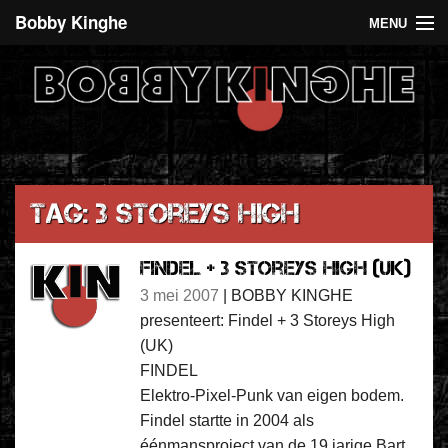
Bobby Kinghe
MENU
Recent
Agenda
De 5 euro club
Over Bobby Kinghe
Tag: 3 Storeys High
Contact
Findel + 3 Storeys High (UK)
3 mei 2007
|
BOBBY KINGHE
presenteert: Findel + 3 Storeys High
(UK)
FINDEL
Elektro-Pixel-Punk van eigen bodem.
Findel startte in 2004 als
éénmansproject van de 19 jarige Bart