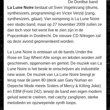
De Dordtse band
La Lune Noire
bestaat uit Sven Vogelezang (drums,
synthesizers, programming) en Victor Verzijl (zang,
synthesizers, gitaar). Van oorsprong is La Lune Noire
een studio band, maar op 27 november 2009 zullen ze
dan toch voor het eerst live te zien zijn in de
Popcentrale in Dordrecht. De nieuwe CD Nitrogen zal
op deze avond gepresenteerd worden.
La Lune Noire is ontstaan uit de bands Under the
Rose en Say When! Alle songs en teksten worden zelf
geschreven, opgenomen en gemixt. De muziek van La
Lune Noire is het beste te omschrijven als industriële
new wave. De muziek van La Lune Noire brengt je
terug naar de jaren 80 (denk aan Gary Numan en
Depeche Mode meets Sisters of Mercy & Killing Joke)
en EBM (Front 242), terwijl de band een eigen modern
geluid weet te creëren, met catchy zanglijnen, sterke
melodieën en opzwepende synth loops.