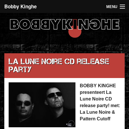
Bobby Kinghe
MENU
Recent
Agenda
De 5 euro club
Over Bobby Kinghe
La Lune Noire CD release
party
Contact
BOBBY KINGHE
presenteert La
Lune Noire CD
release party! met:
La Lune Noire &
Pattern Cutoff