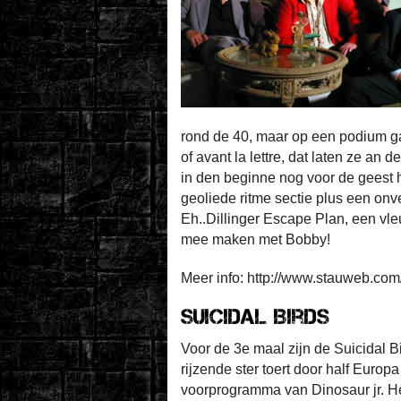
rond de 40, maar op een podium ga
of avant la lettre, dat laten ze a
in den beginne nog voor de geest
geoliede ritme sectie plus een onve
Eh..Dillinger Escape Plan, een vle
mee maken met Bobby!
Meer info: http://www.stauweb.com
Suicidal Birds
Voor de 3e maal zijn de Suicidal 
rijzende ster toert door half Europ
voorprogramma van Dinosaur jr. He