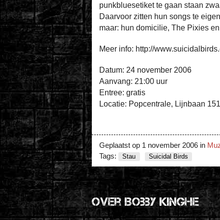
punkbluesetiket te gaan staan zwa
Daarvoor zitten hun songs te eigenz
maar: hun domicilie, The Pixies en
Meer info: http://www.suicidalbirds
Datum: 24 november 2006
Aanvang: 21:00 uur
Entree: gratis
Locatie: Popcentrale, Lijnbaan 151
Geplaatst op
1 november 2006
in
Muz
Tags:
Stau
Suicidal Birds
Over Bobby Kinghe