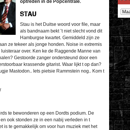
optreden in de Popcentrale.
Archi
Stau
Stau is het Duitse woord voor file, maar
als bandnaam bekt ’t niet slecht vond dit
Hamburgse kwartet. Gemiddeld zijn ze
an ze tekeer als jonge honden. Noise in extremis
n de luisteraar over. Ken ke de Raggende Manne van
 halen? Gestoorde zanger ondersteund door een
rstoorbaar krassende gitarist. Waar lijkt t op dan?
ugje Mastodon.. Iets pietsie Rammstein nog.. Kom t
/
Birds te bewonderen op een Dordts podium. De
a en ook stonden ze in een nabij verleden in t
t is te gemakkelijk om voor hun muziek met het