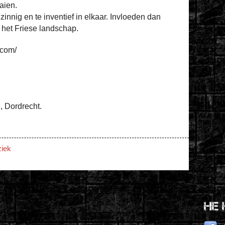
aien.
innig en te inventief in elkaar. Invloeden dan
 het Friese landschap.
.com/
, Dordrecht.
iek
He 