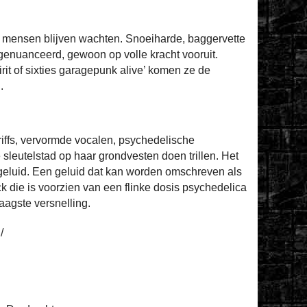
or mensen blijven wachten. Snoeiharde, baggervette
genuanceerd, gewoon op volle kracht vooruit.
rit of sixties garagepunk alive’ komen ze de
.
-riffs, vervormde vocalen, psychedelische
 sleutelstad op haar grondvesten doen trillen. Het
l geluid. Een geluid dat kan worden omschreven als
k die is voorzien van een flinke dosis psychedelica
laagste versnelling.
/