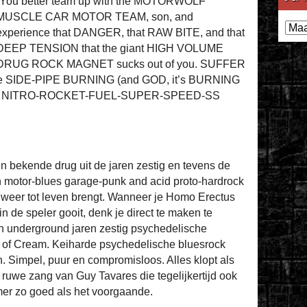
“You better team up with the MOTORWOLF
MUSCLE CAR MOTOR TEAM, son, and
Archi
experience that DANGER, that RAW BITE, and that
DEEP TENSION that the giant HIGH VOLUME
DRUG ROCK MAGNET sucks out of you. SUFFER
of the SIDE-PIPE BURNING (and GOD, it’s BURNING
that NITRO-ROCKET-FUEL-SUPER-SPEED-SS
 bekende drug uit de jaren zestig en tevens de
 motor-blues garage-punk and acid proto-hardrock
s weer tot leven brengt. Wanneer je Homo Erectus
de speler gooit, denk je direct te maken te
n underground jaren zestig psychedelische
r of Cream. Keiharde psychedelische bluesrock
tten. Simpel, puur en compromisloos. Alles klopt als
ruwe zang van Guy Tavares die tegelijkertijd ook
er zo goed als het voorgaande.