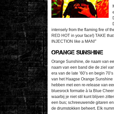
intensely from the flaming fire 
RED HOT in your face!) TAKE 
INJECTION like a MAN!”
Orange Sunshine
Orange Sunshine, de naam van een
naam van een band die de ziel van
era van de late ’60’s en begin 70’
van het Haagse Orange Sunshine in 
hebben met een re-release van ee
bluesrock formatie à la Blue Chee
waarbij je niet stil kunt blijven zi
een bus; schreeuwende gitaren en 
de drumstokken beheert. Elk numm