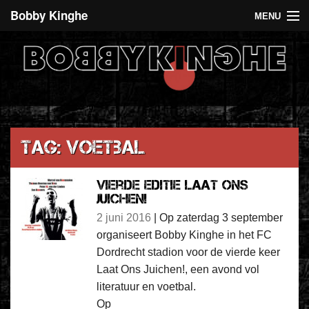
Bobby Kinghe
MENU
Recent
Agenda
De 5 euro club
Over Bobby Kinghe
Tag: voetbal
Contact
Vierde editie Laat ons
juichen!
2 juni 2016
|
Op zaterdag 3 september
organiseert Bobby Kinghe in het FC
Dordrecht stadion voor de vierde keer
Laat Ons Juichen!, een avond vol
literatuur en voetbal.
Op