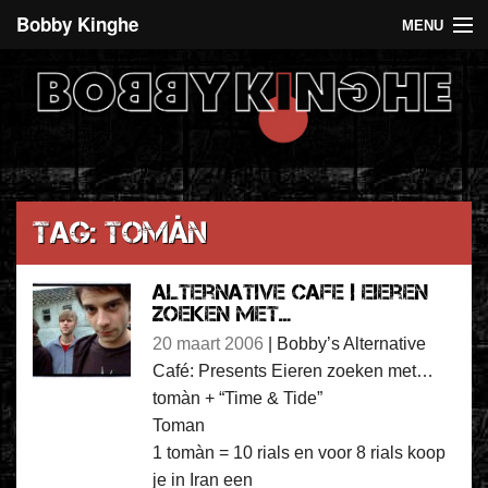
Bobby Kinghe
MENU
Recent
Agenda
De 5 euro club
Over Bobby Kinghe
Tag: tomàn
Contact
Alternative Cafe | Eieren
zoeken met…
20 maart 2006
|
Bobby’s Alternative
Café: Presents Eieren zoeken met…
tomàn + “Time & Tide”
Toman
1 tomàn = 10 rials en voor 8 rials koop
je in Iran een