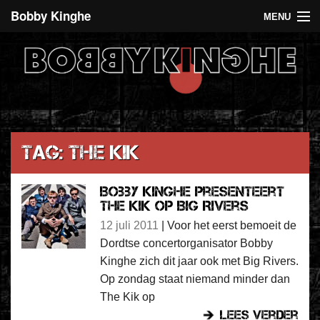
Bobby Kinghe
MENU
Recent
Agenda
De 5 euro club
Over Bobby Kinghe
Tag: The Kik
Contact
Bobby Kinghe presenteert
The Kik op Big Rivers
12 juli 2011
|
Voor het eerst bemoeit de
Dordtse concertorganisator Bobby
Kinghe zich dit jaar ook met Big Rivers.
Op zondag staat niemand minder dan
The Kik op
lees verder