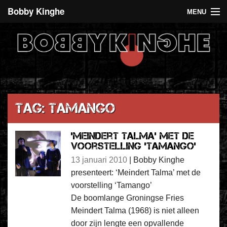
Bobby Kinghe
MENU
Recent
Agenda
De 5 euro club
Over Bobby Kinghe
Tag: Tamango
Contact
‘Meindert Talma’ met de
voorstelling ‘Tamango’
13 januari 2010
|
Bobby Kinghe
presenteert: ‘Meindert Talma’ met de
voorstelling ‘Tamango’
De boomlange Groningse Fries
Meindert Talma (1968) is niet alleen
door zijn lengte een opvallende