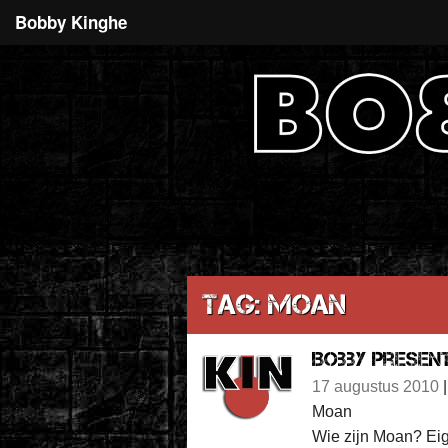
Bobby Kinghe
Tag: Moan
Bobby present
17 augustus 2010
Moan
Wie zijn Moan? Eig