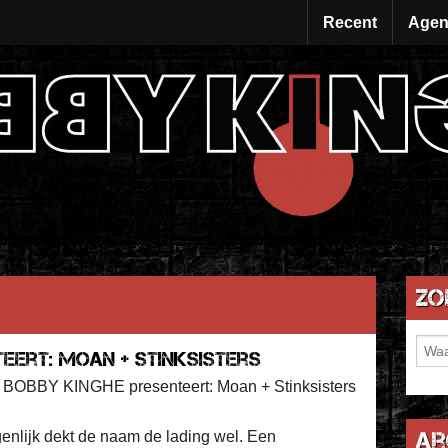
Recent
Agen
Zo
eert: Moan + Stinksisters
|
BOBBY KINGHE presenteert: Moan + Stinksisters
Ar
enlijk dekt de naam de lading wel. Een