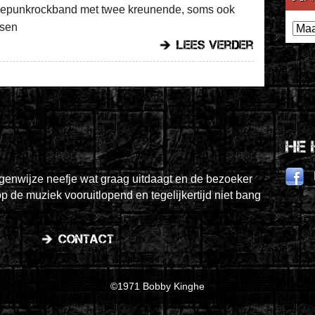
gepunkrockband met twee kreunende, soms ook
Archi
ssen
lees verder
He 
igenwijze neefje wat graag uitdaagt en de bezoeker
op de muziek vooruitlopend en tegelijkertijd niet bang
contact
©1971 Bobby Kinghe