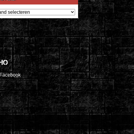
ef
Ho
Facebook