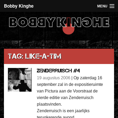
Bobby Kinghe
MENU
Recent
Agenda
De 5 euro club
Over Bobby Kinghe
Tag: Like-A-Tim
Contact
Zenderruisch #4
19 augustus 2006
|
Op zaterdag 16
september zal in de expositieruimte
van Pictura aan de Voorstraat de
vierde editie van Zenderruisch
plaatsvinden.
Zenderruisch is een jaarlijks
terugkerende avond,