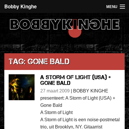
Bobby Kinghe
MENU
Recent
Agenda
De 5 euro club
Over Bobby Kinghe
Tag: Gone Bald
Contact
A Storm of Light (USA) +
Gone Bald
27 maart 2009
|
BOBBY KINGHE
presenteert: A Storm of Light (USA) +
Gone Bald
A Storm of Light
A Storm of Light is een noise-postmetal
trio, uit Brooklyn, NY. Gitaarrist