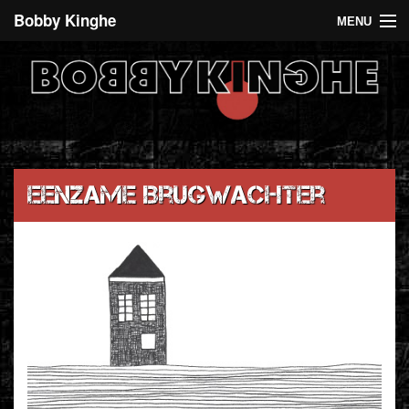
Bobby Kinghe
MENU
Recent
Agenda
De 5 euro club
Over Bobby Kinghe
Eenzame Brugwachter
Contact