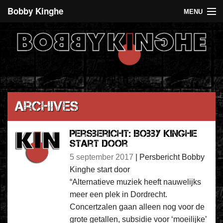
Bobby Kinghe
MENU
Recent
Agenda
De 5 euro club
Over Bobby Kinghe
Archives
Contact
Persbericht: Bobby Kinghe
start door
5 september 2017
|
Persbericht Bobby
Kinghe start door
“Alternatieve muziek heeft nauwelijks
meer een plek in Dordrecht.
Concertzalen gaan alleen nog voor de
grote getallen, subsidie voor ‘moeilijke’